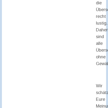
die
Übers
recht
lustig.
Daher
sind
alle
Übers
ohne
Gewäh
Wir
schät
Eure
Meinu