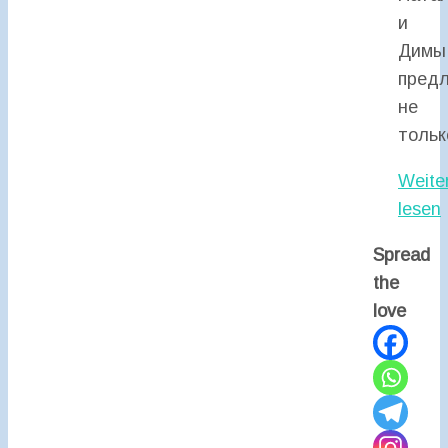
и
Димы
пред
не
толь
Weite
lesen
Spread
the
love