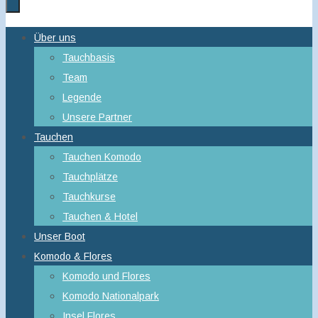
Zum
Über uns
Inhalt
Tauchbasis
springen
Team
Legende
Unsere Partner
Tauchen
Tauchen Komodo
Tauchplätze
Tauchkurse
Tauchen & Hotel
Unser Boot
Komodo & Flores
Komodo und Flores
Komodo Nationalpark
Insel Flores