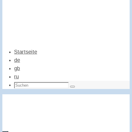
Startseite
de
gb
ru
Suchen
Suchen
nach: