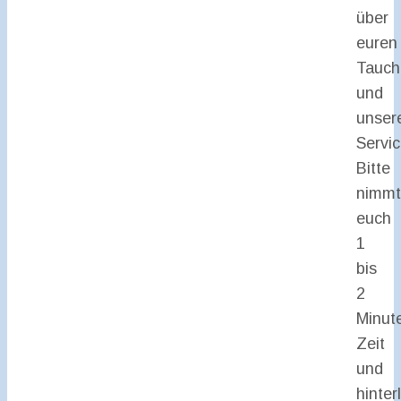
über
euren
Tauch
und
unser
Servic
Bitte
nimmt
euch
1
bis
2
Minut
Zeit
und
hinter