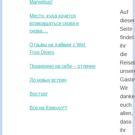
Marvelous!
Auf
Место, куда хочется
dieser
возвращаться снова и
Seite
снова….
findet
Отзывы на дайвинг с Wet
ihr
Frog Divers
die
Reise
Проверено на себе – отлично
unser
Gäste
До новых встреч
Wir
Восторг
danke
euch
Все на Комодо!!!
allen,
dass
ihr