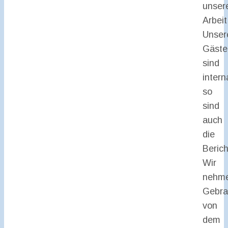
unser
Arbeit
Unser
Gäste
sind
intern
so
sind
auch
die
Berich
Wir
nehm
Gebra
von
dem