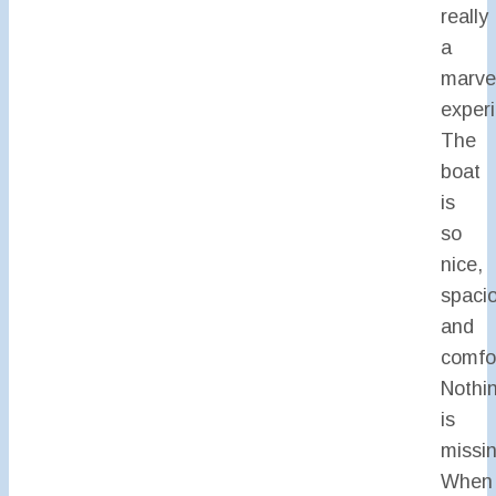
really
a
marve
exper
The
boat
is
so
nice,
spaci
and
comfo
Nothi
is
missin
When