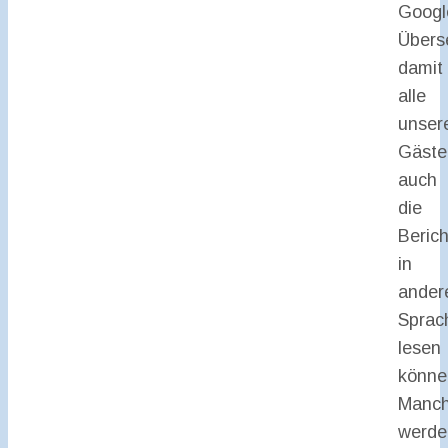
Googl
Übers
damit
alle
unser
Gäste
auch
die
Beric
in
ander
Sprac
lesen
könne
Manc
werde