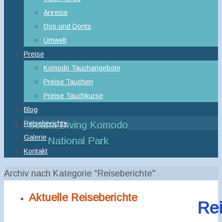
Anreise
Dos und Donts
Umwelt
Preise
Komodo Tauchangebote
Preise Tauchen
Preise Tauchkurse
Blog
Reiseberichte
Scuba Diving Komodo
Galerie
National Park
Kontakt
Start
Archiv nach Kategorie "Reiseberichte"
Aktuelle Reiseberichte
Rei