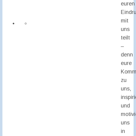
euren
Eindr
mit
uns
teilt
–
denn
eure
Kommu
zu
uns,
inspiri
und
motivi
uns
in