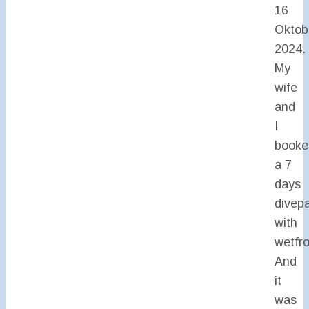
16
Oktob
2024.
My
wife
and
I
booke
a 7
days
divep
with
wetfro
And
it
was